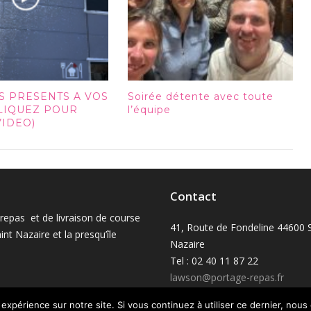
S PRESENTS A VOS
Soirée détente avec toute
CLIQUEZ POUR
l’équipe
VIDEO)
Contact
 repas et de livraison de course
41, Route de Fondeline 44600 S
int Nazaire et la presqu’île
Nazaire
Tel : 02 40 11 87 22
lawson@portage-repas.fr
 expérience sur notre site. Si vous continuez à utiliser ce dernier, nous