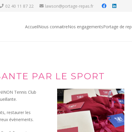
02 40 11 87 22
lawson@portage-repas.fr
Accueil
Nous connaitre
Nos engagements
Portage de rep
SANTE PAR LE SPORT
 NINON Tennis Club
eillante.
ts, restaurer les
mbreux évènements.